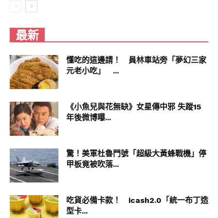
最新
懂吃的這邊請！ 員林車站旁「夢幻三家
元老小吃」 ...
《小魚兒與花無缺》女星傳中邪 失蹤15
年後微博曝...
驚！美軍杜魯門號「超級大黃蜂戰機」停
甲板竟被吹落...
吃貨必備卡款！ icash2.0「統一布丁造
型卡...