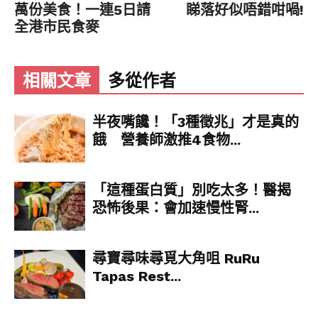
萬份美食！一連5日請
睇落好似唔錯咁喎!
全港市民食麥
相關文章
多從作者
半夜嘴饞！「3種徵兆」才是真的
餓 營養師激推4食物...
「這種蛋白質」別吃太多！醫揭
恐怖後果：會加速慢性腎...
尋寶尋味尋覓大角咀 RuRu
Tapas Rest...