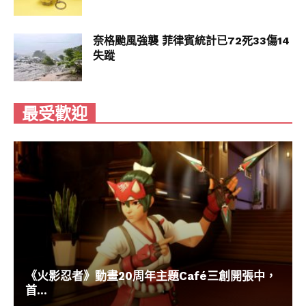
奈格颱風強襲 菲律賓統計已72死33傷14
失蹤
最受歡迎
《火影忍者》動畫20周年主題Café三創開張中，
首...