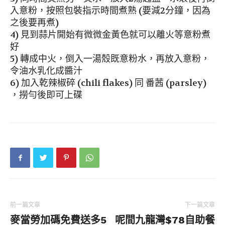
入意粉，按照包裝指示時間煮熟 (要減2分鐘，因為
之後要再煮)
4) 見到蒜片開始有微微金黃色就可以離火等意粉煮
好
5) 轉成中火，倒入一湯殼既意粉水，再放入意粉，
令油水乳化成醬汁
6) 加入乾辣椒碎 (chili flakes) 同 番茜 (parsley)
，撈勻後即可上碟
前一篇文章
下一篇文章
麥當勞加碼免費送多5
呢間九龍灣$78自助餐