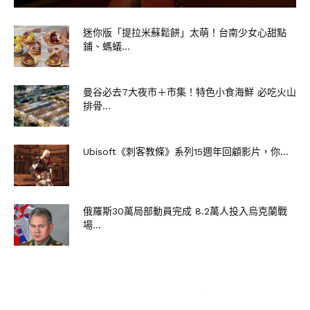
迷你版「提拉米蘇鬆餅」太萌！台南少女心甜點
鋪、螞蟻...
曼谷必去7大夜市＋市集！特色小食海鮮 必吃火山
排骨...
Ubisoft《刺客教條》系列15週年回顧影片，你...
俄羅斯30萬局部動員完成 8.2萬人投入烏克蘭戰
場...