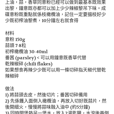
上油，蒜，香草同意粉已經可以做到最基本既效果
出黎，鐘意既亦都可以加上少少辣椒黎吊下味。成
碟意粉既重點就係枝橄欖油，記住一定要搵枝好少
少既初榨油黎煮，10分鐘左右就食得
材料
意粉 150g
蒜頭 7-8粒
初榨橄欖油 30-40ml
番茜 (parsley) < 可以用鐘意既香草代替
乾辣椒碎 (chili flakes)
如果想食再辣少少既可以用一條切碎指天椒代替乾
辣椒碎
做法
1) 將蒜頭去皮，然後切片；番茜切碎備用
2) 先係鑊入面倒入橄欖油，再放入切好既蒜片，然
後開細火，慢慢將蒜味融入油中 (約5分鐘)
3) 同時間煲熱另一煲水，放入2湯匙鹽，水滾後再倒