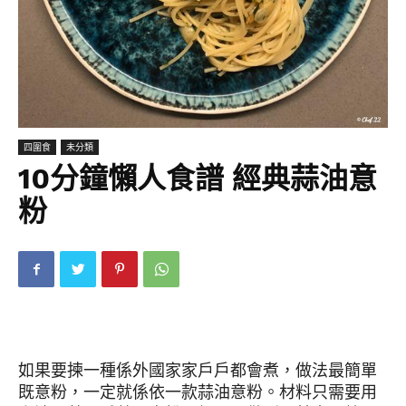
四圍食
未分類
10分鐘懶人食譜 經典蒜油意
粉
如果要揀一種係外國家家戶戶都會煮，做法最簡單
既意粉，一定就係依一款蒜油意粉。材料只需要用