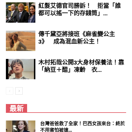
紅髮艾德官司勝訴！ 拒當「誰
都可以搖一下的存錢筒」...
傳千黛亞將接班《麻雀變公主
3》 成為混血新公主！
木村拓哉公開3大身材保養法！靠
「納豆＋醋」凍齡 衣...
最新
台灣爸爸救了全家！巴西女孩來台：終於
不用害怕被搶...