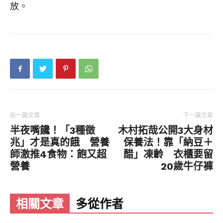
放。
前一篇文章
下一篇文章
半夜嘴饞！「3種徵
木村拓哉公開3大身材
兆」才是真的餓 營養
保養法！靠「納豆＋
師激推4食物：飽又超
醋」凍齡 衣櫃要留
營養
20歲牛仔褲
相關文章
多從作者