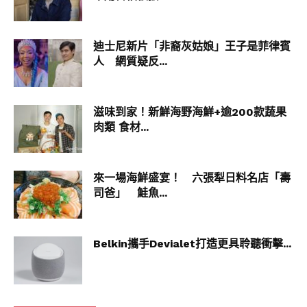
迪士尼新片「非裔灰姑娘」王子是菲律賓
人 網質疑反...
滋味到家！新鮮海野海鮮+逾200款蔬果
肉類 食材...
來一場海鮮盛宴！ 六張犁日料名店「壽
司爸」 鮭魚...
Belkin攜手Devialet打造更具聆聽衝擊...