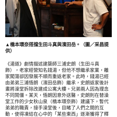
▲橋本環奈搭擋生田斗真與濱田岳。（圖／采昌提
供）
《湯道》劇情描述建築師三浦史朗（生田斗真
飾），老家經營知名錢湯，但他不想繼承家業，離
家闖蕩卻因發展不順而重返老家。此時，錢湯已經
由弟弟三浦悟朗（濱田岳飾）繼承，史朗返家後計
畫將澡堂拆除改建成公寓大樓。兄弟兩人因為理念
不同鬧僵。某天，悟朗因意外送醫，史朗則在替澡
堂工作的少女秋山泉（橋本環奈飾）建議下，暫代
弟弟的職責，接手澡堂後，目睹了人們之間的互
動，使得凍結在心中的「某些東西」逐漸獲得了釋