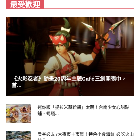
最受歡迎
《火影忍者》動畫20周年主題Café三創開張中，
首...
迷你版「提拉米蘇鬆餅」太萌！台南少女心甜點
鋪、螞蟻...
曼谷必去7大夜市＋市集！特色小食海鮮 必吃火山