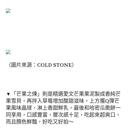
（圖片來源：COLD STONE）
▼「芒果之煉」則是精選愛文芒果果泥製成香純芒
果雪貝，再拌入草莓增加酸甜滋味，上方擺Q彈芒
果風味晶球，淋上香甜鮮乳，最後和哈密瓜脆餅一
同享用，口感豐富，層次感十足，吃起來超爽口，
而且顏色鮮豔，好吃又好拍～