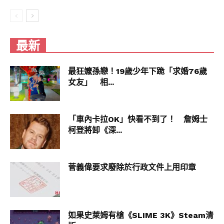
最新
最狂嬤孫戀！19歲少年下跪「求婚76歲
女友」 相...
「車內卡拉OK」快看不到了！ 詹姆士
柯登將卸《深...
菅義偉要求廢除於行政文件上用印章
如果史萊姆有槍《SLIME 3K》Steam清