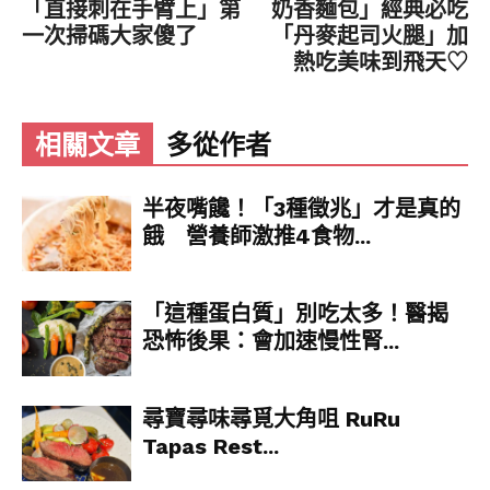
「直接刺在手臂上」第
奶香麵包」經典必吃
一次掃碼大家傻了
「丹麥起司火腿」加
熱吃美味到飛天♡
相關文章
多從作者
半夜嘴饞！「3種徵兆」才是真的
餓 營養師激推4食物...
「這種蛋白質」別吃太多！醫揭
恐怖後果：會加速慢性腎...
尋寶尋味尋覓大角咀 RuRu
Tapas Rest...