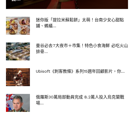
迷你版「提拉米蘇鬆餅」太萌！台南少女心甜點
鋪、螞蟻...
曼谷必去7大夜市＋市集！特色小食海鮮 必吃火山
排骨...
Ubisoft《刺客教條》系列15週年回顧影片，你...
俄羅斯30萬局部動員完成 8.2萬人投入烏克蘭戰
場...