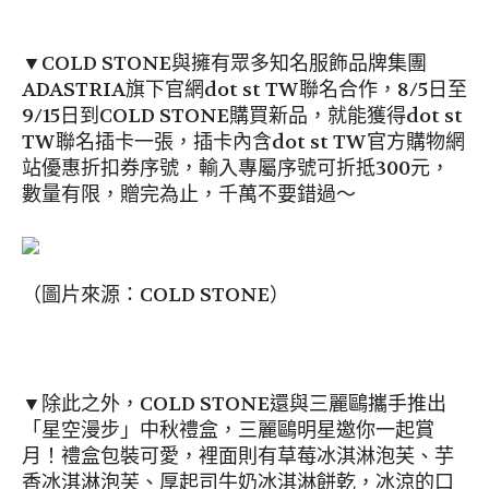
▼COLD STONE與擁有眾多知名服飾品牌集團
ADASTRIA旗下官網dot st TW聯名合作，8/5日至
9/15日到COLD STONE購買新品，就能獲得dot st
TW聯名插卡一張，插卡內含dot st TW官方購物網
站優惠折扣券序號，輸入專屬序號可折抵300元，
數量有限，贈完為止，千萬不要錯過～
（圖片來源：COLD STONE）
▼除此之外，COLD STONE還與三麗鷗攜手推出
「星空漫步」中秋禮盒，三麗鷗明星邀你一起賞
月！禮盒包裝可愛，裡面則有草莓冰淇淋泡芙、芋
香冰淇淋泡芙、厚起司牛奶冰淇淋餅乾，冰涼的口