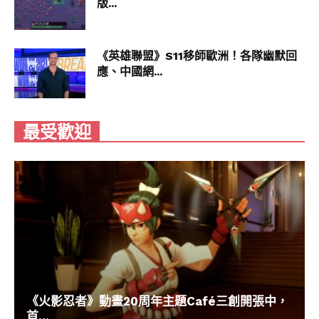
版...
《英雄聯盟》S11移師歐洲！各隊幽默回
應、中國網...
最受歡迎
《火影忍者》動畫20周年主題Café三創開張中，
首...