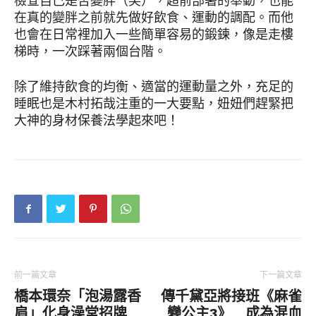
檢查自己是否變胖（笑），超前部署的舉動，也能
在真的變胖之前就先做好飲食、運動的調配。而他
也會在日常裡加入一些簡單容易的鍛鍊，像是走樓
梯時，一次踩著兩個台階。
除了維持飲食的均衡、適當的運動量之外，充足的
睡眠也是木村拓哉注重的一大要點，妞妞們趕緊把
大神的身材保養法學起來吧！
前一篇文章
下一篇文章
橋本環奈「泡湯露香
傳千黛亞將接班《麻雀
肩」化身澡堂招牌
變公主3》 成為混血