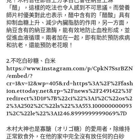
見！木村曾在節目上分享自己會在納豆上淋
「醋」，這樣的吃法也令人感到不可思議。而營養
師片村優美對此也表示，醋中含有的「醋酸」具有
抑制血糖上升、減少內臟脂肪的作用，另一方面，
納豆含有的納豆激酶，能有效地防止血栓形成，並
促進血液循環。兩者加在一起，即有助於預防疾病
和抗老，還能預防老花眼！
2.不吃白砂糖、白米
https://www.instagram.com/p/CpkN7SsrBZN
/embed/?
cr=1&v=12&wp=405&rd=https%3A%2F%2Ffash
ion.ettoday.net&rp=%2Fnews%2F2491422%3F
redirect%3D1#%7B%22ci%22%3A1%2C%22os%2
2%3A2502%2C%22ls%22%3A553.100000000093
1%2C%22le%22%3A1246.8999999999069%7D
木村大神也是寡醣（オリゴ糖）的愛用者，除維持
正常飲食外，在他的家中完全沒有放任何的白砂