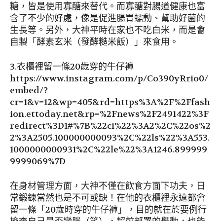
糖，皆是使用寡醣來替代。而寡醣對腸道健康也富
含了不少的好處，像是促進腸胃蠕動、幫助好菌的
生長等。另外，大神平時在家也不吃白米，而是會
自製「酵素玄米（發酵糙米飯）」來食用。
3.衣櫃裡留一條20歲穿的牛仔褲
https://www.instagram.com/p/Co390yRrio0/
embed/?
cr=1&v=12&wp=405&rd=https%3A%2F%2Ffash
ion.ettoday.net&rp=%2Fnews%2F2491422%3F
redirect%3D1#%7B%22ci%22%3A2%2C%22os%2
2%3A2505.100000000093%2C%22ls%22%3A553.
1000000000931%2C%22le%22%3A1246.899999
9999069%7D
在身材管理方面，大神不僅在飲食方面下功夫，日
常鍛鍊當然也是不可或缺！在他的衣櫃裡永遠都會
留一條「20歲時穿的牛仔褲」，目的就在於要例行