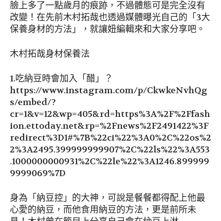
臉上多了一點歲月的痕跡，不過體態可是完全沒有
改變！在先前木村拓哉也透過媒體曝光自己的「3大
保養身材的方法」，就讓妞編輯來和大家分享吧。
木村拓哉身材保養法
1.吃納豆時會加入「醋」？
https://www.instagram.com/p/CkwkeNvhQg
s/embed/?
cr=1&v=12&wp=405&rd=https%3A%2F%2Ffash
ion.ettoday.net&rp=%2Fnews%2F2491422%3F
redirect%3D1#%7B%22ci%22%3A0%2C%22os%2
2%3A2495.399999999907%2C%22ls%22%3A553
.1000000000931%2C%22le%22%3A1246.899999
9999069%7D
身為「納豆控」的大神，可說是餐餐都得配上他最
心愛的納豆，而他食用納豆的方法，更是前所未