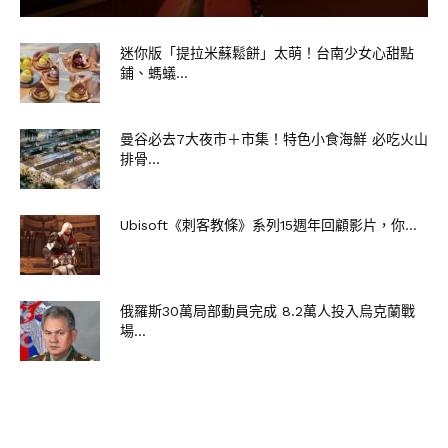
迷你版「提拉米蘇鬆餅」太萌！台南少女心甜點
鋪、螞蟻...
曼谷必去7大夜市＋市集！特色小食海鮮 必吃火山
排骨...
Ubisoft《刺客教條》系列15週年回顧影片，你...
俄羅斯30萬局部動員完成 8.2萬人投入烏克蘭戰
場...