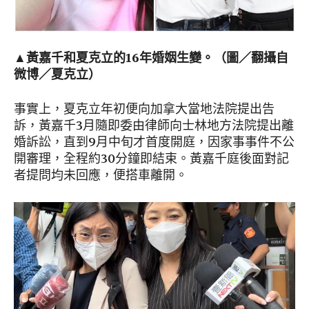
▲黃嘉千和夏克立的16年婚姻生變。（圖／翻攝自
微博／夏克立）
事實上，夏克立年初便向加拿大當地法院提出告
訴，黃嘉千3月隨即委由律師向士林地方法院提出離
婚訴訟，直到9月中旬才首度開庭，因家事事件不公
開審理，全程約30分鐘即結束。黃嘉千庭後面對記
者提問均未回應，便搭車離開。