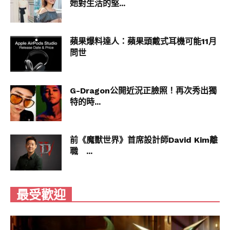
她對生活的堅...
蘋果爆料達人：蘋果頭戴式耳機可能11月
問世
G-Dragon公開近況正臉照！再次秀出獨
特的時...
前《魔獸世界》首席設計師David Kim離
職 ...
最受歡迎