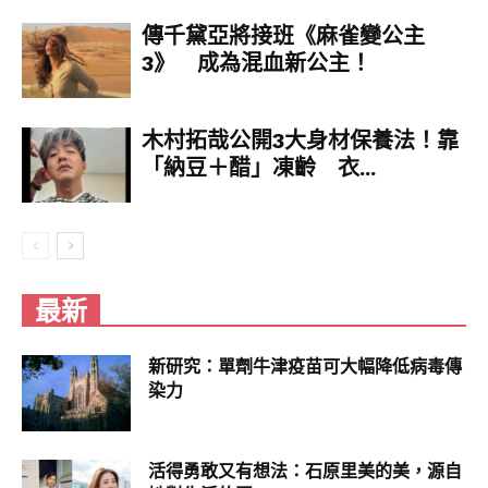
傳千黛亞將接班《麻雀變公主
3》 成為混血新公主！
木村拓哉公開3大身材保養法！靠
「納豆＋醋」凍齡 衣...
最新
新研究：單劑牛津疫苗可大幅降低病毒傳
染力
活得勇敢又有想法：石原里美的美，源自