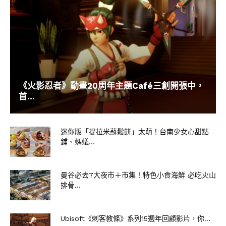
《火影忍者》動畫20周年主題Café三創開張中，
首...
迷你版「提拉米蘇鬆餅」太萌！台南少女心甜點
鋪、螞蟻...
曼谷必去7大夜市＋市集！特色小食海鮮 必吃火山
排骨...
Ubisoft《刺客教條》系列15週年回顧影片，你...