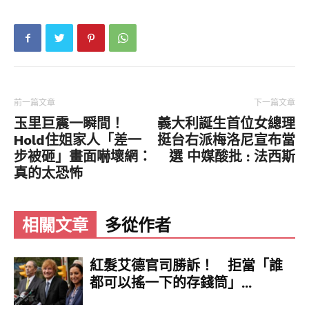
前一篇文章
下一篇文章
玉里巨震一瞬間！
義大利誕生首位女總理
Hold住姐家人「差一
挺台右派梅洛尼宣布當
步被砸」畫面嚇壞網：
選 中媒酸批 : 法西斯
真的太恐怖
相關文章
多從作者
紅髮艾德官司勝訴！ 拒當「誰
都可以搖一下的存錢筒」...