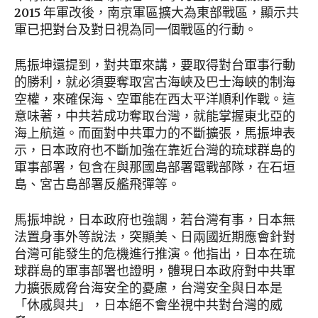
2015 年軍改後，南京軍區擴大為東部戰區，顯示共
軍已把對台及對日視為同一個戰區的行動。
馬振坤還提到，對共軍來講，要取得對台軍事行動
的勝利，就必須要奪取宮古海峽及巴士海峽的制海
空權，來確保海、空軍能在西太平洋順利作戰。這
意味著，中共若成功奪取台灣，就能掌握東北亞的
海上航道。而面對中共軍力的不斷擴張，馬振坤表
示，日本政府也不斷加強在靠近台灣的琉球群島的
軍事部署，包含在與那國島部署電戰部隊，在石垣
島、宮古島部署反艦飛彈等。
馬振坤說，日本政府也強調，若台灣有事，日本無
法置身事外等說法，突顯美、日兩國近期應會針對
台灣可能發生的危機進行推演。他指出，日本在琉
球群島的軍事部署也證明，體現日本政府對中共軍
力擴張威脅台海安全的憂慮，台灣安全與日本是
「休戚與共」，日本絕不會坐視中共對台灣的威