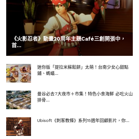
《火影忍者》動畫20周年主題Café三創開張中，
首...
迷你版「提拉米蘇鬆餅」太萌！台南少女心甜點
鋪、螞蟻...
曼谷必去7大夜市＋市集！特色小食海鮮 必吃火山
排骨...
Ubisoft《刺客教條》系列15週年回顧影片，你...