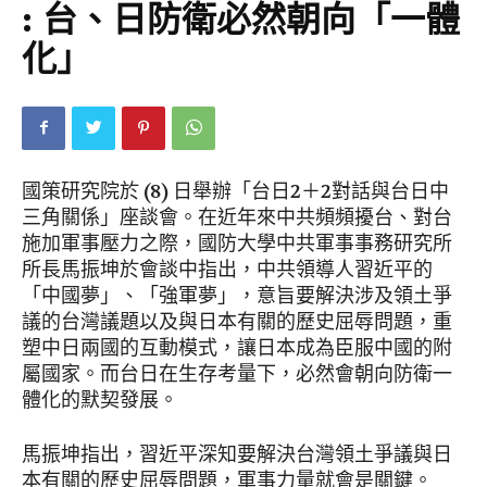
: 台、日防衛必然朝向「一體
化」
國策研究院於 (8) 日舉辦「台日2＋2對話與台日中
三角關係」座談會。在近年來中共頻頻擾台、對台
施加軍事壓力之際，國防大學中共軍事事務研究所
所長馬振坤於會談中指出，中共領導人習近平的
「中國夢」、「強軍夢」，意旨要解決涉及領土爭
議的台灣議題以及與日本有關的歷史屈辱問題，重
塑中日兩國的互動模式，讓日本成為臣服中國的附
屬國家。而台日在生存考量下，必然會朝向防衛一
體化的默契發展。
馬振坤指出，習近平深知要解決台灣領土爭議與日
本有關的歷史屈辱問題，軍事力量就會是關鍵。