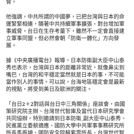
脅。
他強調，中共所謂的中國夢，已把台灣與日本的命
運緊緊相連，隨著中共持續軍事擴張、對台增加軍
事威脅，台日在生存考量下，雖然不一定會直接建
立軍事同盟，但必然會朝「防衛一體化」方向發
展。
據《中央廣播電台》報導，日本防衛副大臣中山泰
秀也表示，台灣與日本的距離非常近，就像鼻尖到
嘴巴，台灣的和平穩定當然就是日本的事，不可能
當作別人的事情。可以說，台海地區穩定會是最新
的視點，將受到美日及歐洲的關注。
「台日2＋2對話與台日中三角關係」座談會，由國
策研究院主辦、台灣世代智庫及當代日本研究學會
共同協辦。特別邀請到日本防衛ˍ副大臣中山泰秀、
民進黨立委蔡適應、國防大學中共軍事事務研究所
所長馬振坤、國防安全院蘇紫雲所長、台灣世代智