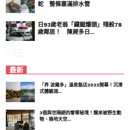
蛇 整條塞滿排水管
日93歲老翁「鐵鎚爆頭」殘殺78
歲鄰居！ 陳屍多日...
最新
「界 波羅多」溫泉飯店2022開幕！沉浸
式體驗湖...
3個與世隔絕的奢華秘境！醒來被野生動
物、極地天空...