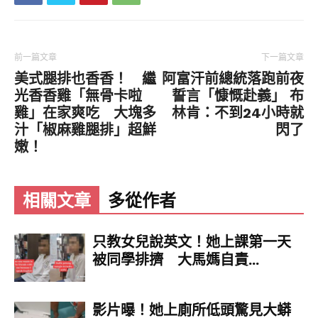
前一篇文章
下一篇文章
美式腿排也香香！ 繼
阿富汗前總統落跑前夜
光香香雞「無骨卡啦
誓言「慷慨赴義」 布
雞」在家爽吃 大塊多
林肯：不到24小時就
汁「椒麻雞腿排」超鮮
閃了
嫩！
相關文章
多從作者
只教女兒說英文！她上課第一天
被同學排擠 大馬媽自責...
影片曝！她上廁所低頭驚見大蟒