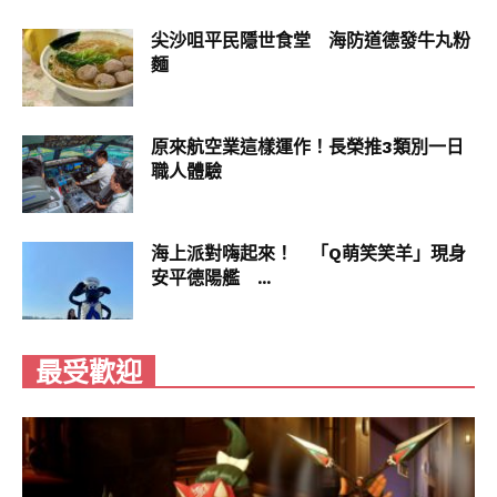
尖沙咀平民隱世食堂 海防道德發牛丸粉
麵
原來航空業這樣運作！長榮推3類別一日
職人體驗
海上派對嗨起來！ 「Q萌笑笑羊」現身
安平德陽艦 ...
最受歡迎