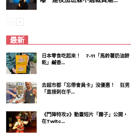
曝 連夜加班躲不過裁員潮...
最新
日本零食吃起來！ 7-11「馬鈴薯奶油餅
乾」鹹香...
去超市都「忘帶會員卡」沒優惠！ 狂男
「直接刺在手...
《鬥陣特攻2》動畫短片「霧子」公開，
在Twitc...