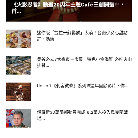
《火影忍者》動畫20周年主題Café三創開張中，
首...
迷你版「提拉米蘇鬆餅」太萌！台南少女心甜點
鋪、螞蟻...
曼谷必去7大夜市＋市集！特色小食海鮮 必吃火山
排骨...
Ubisoft《刺客教條》系列15週年回顧影片，你...
俄羅斯30萬局部動員完成 8.2萬人投入烏克蘭戰
場...