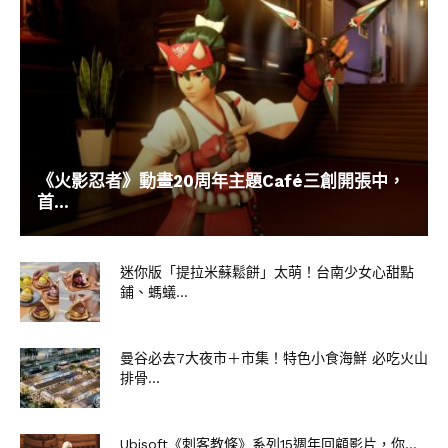
《火影忍者》動畫20周年主題Café三創開張中，
首...
迷你版「提拉米蘇鬆餅」太萌！台南少女心甜點
鋪、螞蟻...
曼谷必去7大夜市＋市集！特色小食海鮮 必吃火山
排骨...
Ubisoft《刺客教條》系列15週年回顧影片，你...