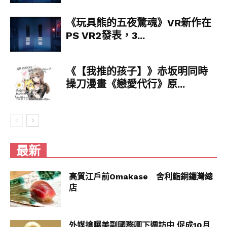
《玩具熊的五夜驚魂》VR新作在
PS VR2發表，3...
《【我推的孩子】》赤坂明同時
操刀漫畫《戀愛代行》原...
最新
高質江戶前Omakase 舍利鮨銅鑼灣總
店
外媒搶曝美副國務卿下週訪中 促成10月