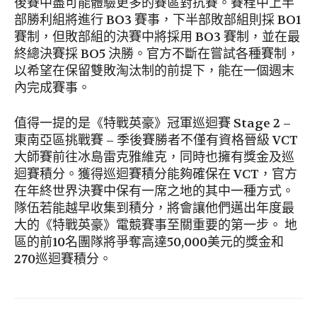
後賽中盡可能體驗更多的賽區對抗賽。賽程中上半
部勝利組將進行 BO3 賽事，下半部敗部組則採 BO1
賽制，但敗部組的決賽中將採用 BO3 賽制，並在最
終總決賽採 BO5 決勝。官方不斷在嘗試各種賽制，
以希望在保留雙敗淘汰制的前提下，能在一個週末
內完成賽事。
值得一提的是《特戰英豪》冠軍巡迴賽 Stage 2 –
東南亞區挑戰賽 – 季後賽勝者不僅有資格晉級 VCT
大師賽前往冰島雷克雅維克，同時也擁有獎金及巡
迴賽積分。獲得巡迴賽積分能夠確保在 VCT，官方
在年終世界決賽中保有一席之地的其中一種方式。
隊伍若能越早收集到積分，將會讓他們邁出年度最
大的《特戰英豪》電競賽事至關重要的第一步。 地
區的前10名團隊將爭奪高達50,000美元的獎金和
270巡迴賽積分。