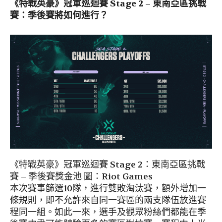
《特戰英豪》冠軍巡迴賽
Stage 2 –
東南亞區挑戰
賽
：
季後賽將如何進行？
《特戰英豪》冠軍巡迴賽 Stage 2：東南亞區挑戰
賽 – 季後賽獎金池 圖：Riot Games
本次賽事篩選10隊，進行雙敗淘汰賽，額外增加一
條規則，即不允許來自同一賽區的兩支隊伍放進賽
程同一組。如此一來，選手及觀眾粉絲們都能在季