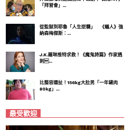
「拜習會」...
從監獄到耶魯「人生逆襲」 《蟻人》強
納森梅傑斯：...
J.K.羅琳推特求救！《魔鬼詩篇》作家遇
刺...
比整容還扯！156kg大肚男「一年鏟肉
80kg」...
最受歡迎