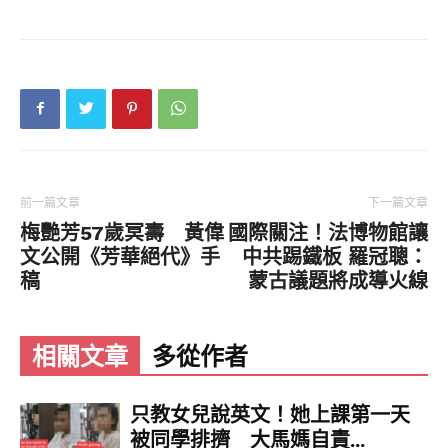
前一篇文章
下一篇文章
梅艷芳57歲冥壽 黃偉
國際關注！法博物館讓
文公開《芳華絕代》手
中共踢鐵板 羅冠聰：
稿
蒙古議題將成導火線
相關文章
多從作者
只教女兒說英文！她上課第一天
被同學排擠 大馬媽自責...