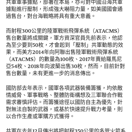
共軍軍事據點，部署在本島，亦可對中國沿海共軍
據點進行壓制，形成強大嚇阻力量，如美國國會通
過售台，對台海戰略將具有重大意義。
而射程300公里的陸軍戰術飛彈系統（ATACMS）
售台數量將成關鍵，軍方資深官員先前表示，他認
為至少要到50枚，才會起到「壓制」共軍動態的效
果，而美方2014年向阿聯出售陸軍戰術飛彈系統
（ATACMS）的數量為100枚、2017年賣給羅馬尼
亞54枚、2018年向波蘭出售30枚，然而，目前針對
售台數量，未有更進一步的消息傳出。
國防部去年表示，國軍各項武器裝備籌獲，均依敵
情威脅、軍事戰略、整體防衛構想及三軍聯合作戰
需求審慎評估。而籌獲途徑以國防自主為優先，針
對無法自製的武器，或基於快速提升戰力考量，則
以合作生產或軍購方式獲得。
共軍在去年12月傳出將把射程350公里的多管火箭系