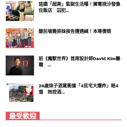
這國「超爽」監獄生活曝！擁電視沙發像
住飯店 囚犯...
酸民嗆雞排妹挨告遭通緝！本尊傻眼
前《魔獸世界》首席設計師David Kim離
職 ...
26歲妹子酒駕衝撞「4民宅大爆炸」賠4
億 她控酒...
最受歡迎