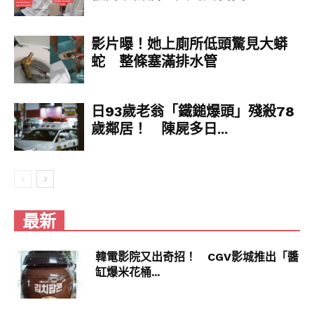
影片曝！她上廁所低頭驚見大蟒
蛇 整條塞滿排水管
日93歲老翁「鐵鎚爆頭」殘殺78
歲鄰居！ 陳屍多日...
最新
韓電影院又出奇招！ CGV影城推出「醬
缸爆米花桶...