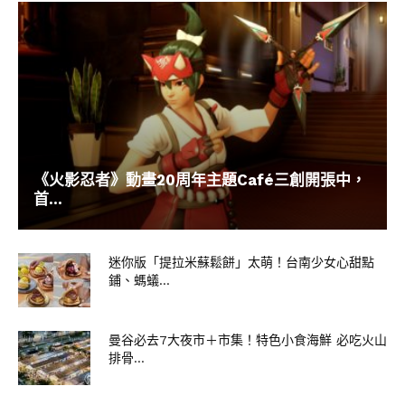
《火影忍者》動畫20周年主題Café三創開張中，
首...
迷你版「提拉米蘇鬆餅」太萌！台南少女心甜點
鋪、螞蟻...
曼谷必去7大夜市＋市集！特色小食海鮮 必吃火山
排骨...