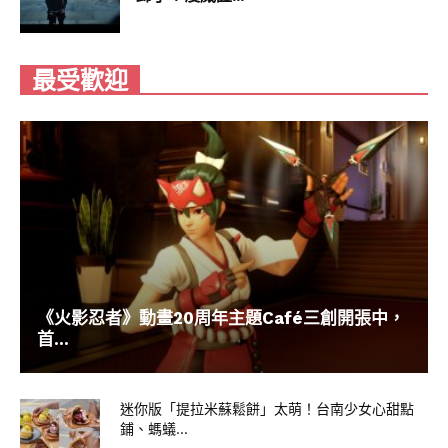
最受歡迎
《火影忍者》動畫20周年主題Café三創開張中，
首...
迷你版「提拉米蘇鬆餅」太萌！台南少女心甜點
鋪、螞蟻...