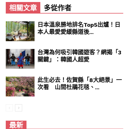
相關文章
多從作者
日本溫泉勝地排名Top5出爐！日
本人最愛愛緩縣道後...
台灣為何吸引韓國遊客？網揭「3
關鍵」：韓國人超愛
此生必去！佐賀縣「8大絕景」一
次看 山間杜鵑花毯、...
最新