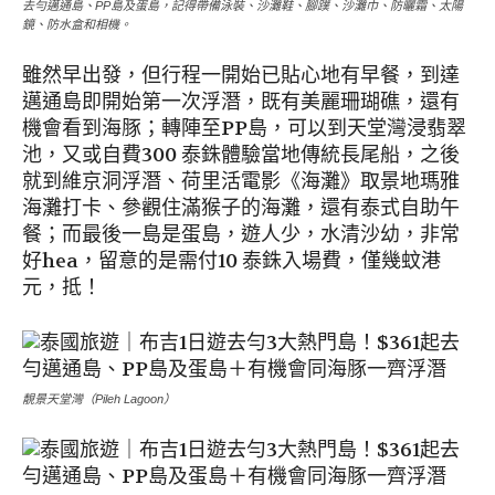
去勻邁通島、PP島及蛋島，記得帶備泳裝、沙灘鞋、腳蹼、沙灘巾、防曬霜、太陽
鏡、防水盒和相機。
雖然早出發，但行程一開始已貼心地有早餐，到達
邁通島即開始第一次浮潛，既有美麗珊瑚礁，還有
機會看到海豚；轉陣至PP島，可以到天堂灣浸翡翠
池，又或自費300 泰銖體驗當地傳統長尾船，之後
就到維京洞浮潛、荷里活電影《海灘》取景地瑪雅
海灘打卡、參觀住滿猴子的海灘，還有泰式自助午
餐；而最後一島是蛋島，遊人少，水清沙幼，非常
好hea，留意的是需付10 泰銖入場費，僅幾蚊港
元，抵！
靚景天堂灣（Pileh Lagoon）