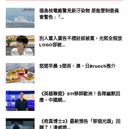
福島核電廠驚見新汙染物 原能管制委員
會警告 :「...
別人置入廣告不標註就被罵，光熙全程放
LOGO卻被...
悠閒早晨 3間英、澳、日Brunch推介
《英雄聯盟》S11移師歐洲！各隊幽默回
應、中國網...
《奇異博士2》最新預告「那個光頭」回
歸了！漫威證...