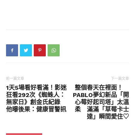
前一篇文章
下一篇文章
1天5場看好看滿！影迷
整個春天在裡面！
狂看292次《蜘蛛人：
PABLO夢幻新品「開
無家日》創金氏紀錄
心莓好起司塔」太溫
他曝後果：健康冒警訊
柔 滿滿「草莓卡士
達」瞬間愛住♡