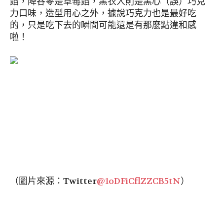
餡，降谷零是草莓餡，黑衣人則是黑心（誤）巧克
力口味，造型用心之外，據說巧克力也是最好吃
的，只是吃下去的瞬間可能還是有那麼點違和感
啦！
（圖片來源：Twitter
@1oDFiCflZZCB5tN
）