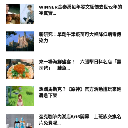
WINNER金秦禹每年發文緬懷去世12年的
崔真實...
新研究：單劑牛津疫苗可大幅降低病毒傳
染力
來一場海鮮盛宴！ 六張犁日料名店「壽
司爸」 鮭魚...
想蹭馬斯克？《原神》官方活動遭玩家砲
轟急下架
奎克咖啡內湖店5/15開幕 上班族交換名
片免費喝...