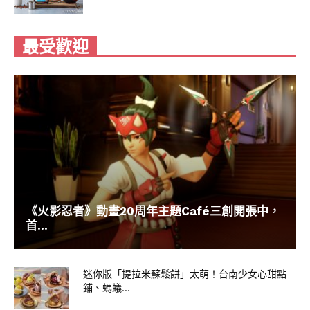
最受歡迎
《火影忍者》動畫20周年主題Café三創開張中，
首...
迷你版「提拉米蘇鬆餅」太萌！台南少女心甜點
鋪、螞蟻...