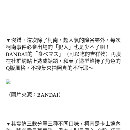
▼沒錯，這次除了柯南，超人氣的降谷零外，每次
柯南事件必會出場的「犯人」也是少不了啊！
BANDAI的「食べマス」（可以吃的吉祥物）再度
在社群網站上造成話題，和菓子造型維持了角色的
Q版風格，不搜集來拍照真的不行耶～
（圖片來源：BANDAI）
▼其實這三款分屬三種不同口味，柯南是卡士達內