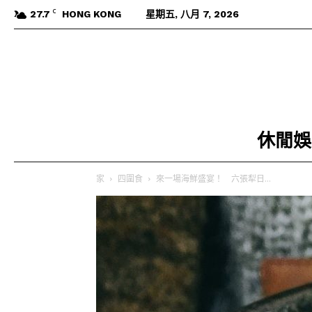
C
27.7
HONG KONG
星期五, 八月 7, 2026
休閒娛
家
四圍食
來一場海鮮盛宴！ 六張犁日...