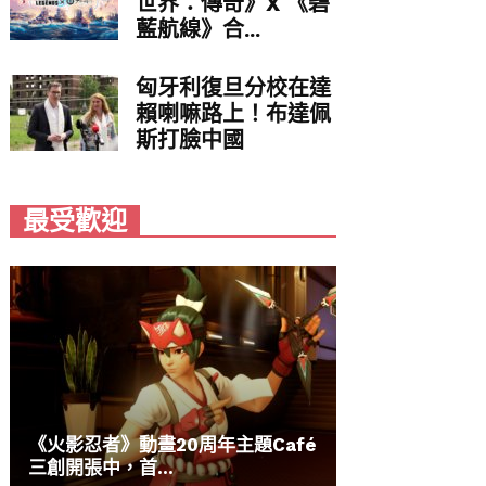
世界：傳奇》X 《碧
藍航線》合...
匈牙利復旦分校在達
賴喇嘛路上！布達佩
斯打臉中國
最受歡迎
《火影忍者》動畫20周年主題Café
三創開張中，首...