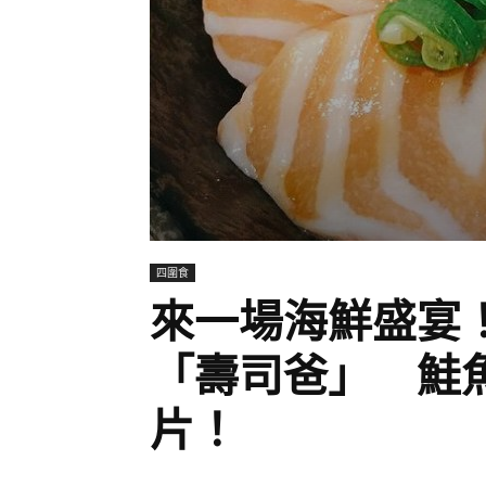
四圍食
來一場海鮮盛宴
「壽司爸」 鮭
片！