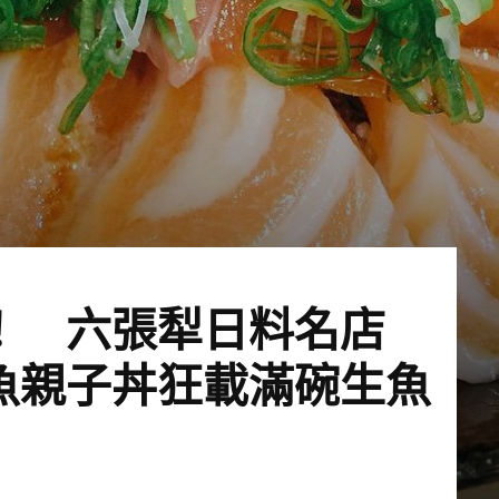
！ 六張犁日料名店
魚親子丼狂載滿碗生魚