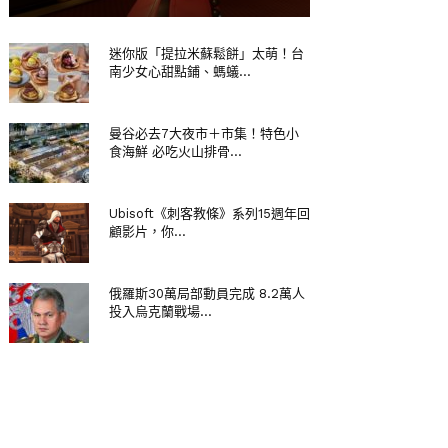
迷你版「提拉米蘇鬆餅」太萌！台
南少女心甜點鋪、螞蟻...
曼谷必去7大夜市＋市集！特色小
食海鮮 必吃火山排骨...
Ubisoft《刺客教條》系列15週年回
顧影片，你...
俄羅斯30萬局部動員完成 8.2萬人
投入烏克蘭戰場...