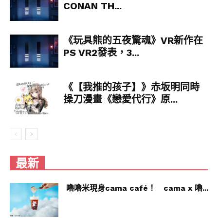
CONAN TH...
《玩具熊的五夜驚魂》VR新作在
PS VR2發表，3...
《【我推的孩子】》赤坂明同時
操刀漫畫《戀愛代行》原...
最新
嚕嚕米現身cama café！ cama x 嚕...