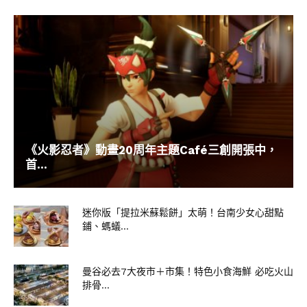
《火影忍者》動畫20周年主題Café三創開張中，
首...
迷你版「提拉米蘇鬆餅」太萌！台南少女心甜點
鋪、螞蟻...
曼谷必去7大夜市＋市集！特色小食海鮮 必吃火山
排骨...