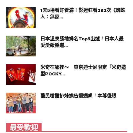
1天5場看好看滿！影迷狂看292次《蜘蛛
人：無家...
日本溫泉勝地排名Top5出爐！日本人最
愛愛緩縣道...
米奇在哪裡～ 東京迪士尼限定「米奇造
型POCKY...
酸民嗆雞排妹挨告遭通緝！本尊傻眼
最受歡迎