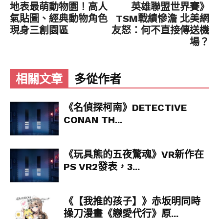
地表最萌動物園！高人
英雄聯盟世界賽》
氣貼圖、經典動物角色
TSM戰績慘澹 北美網
現身三創園區
友怒：何不直接傳送機
場？
相關文章
多從作者
《名偵探柯南》DETECTIVE
CONAN TH...
《玩具熊的五夜驚魂》VR新作在
PS VR2發表，3...
《【我推的孩子】》赤坂明同時
操刀漫畫《戀愛代行》原...