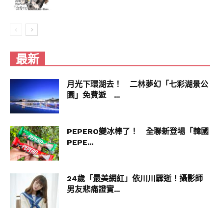
最新
月光下環湖去！ 二林夢幻「七彩湖景公
園」免費遊 ...
PEPERO變冰棒了！ 全聯新登場「韓國
PEPE...
24歲「最美網紅」依川川驟逝！攝影師
男友悲痛證實...