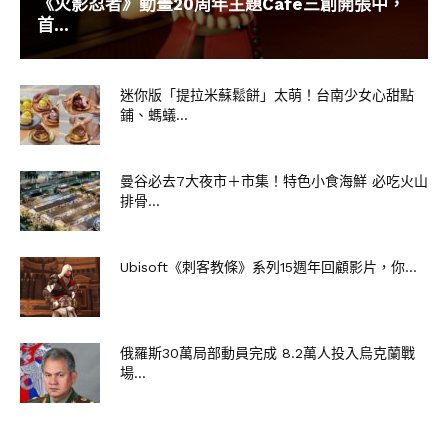
《火影忍者》動畫20周年主題Café三創開張中，
首...
迷你版「提拉米蘇鬆餅」太萌！台南少女心甜點
鋪、螞蟻...
曼谷必去7大夜市＋市集！特色小食海鮮 必吃火山
排骨...
Ubisoft《刺客教條》系列15週年回顧影片，你...
俄羅斯30萬局部動員完成 8.2萬人投入烏克蘭戰
場...