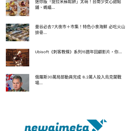
迷你版「提拉米蘇鬆餅」太萌！台南少女心甜點
鋪、螞蟻...
曼谷必去7大夜市＋市集！特色小食海鮮 必吃火山
排骨...
Ubisoft《刺客教條》系列15週年回顧影片，你...
俄羅斯30萬局部動員完成 8.2萬人投入烏克蘭戰
場...