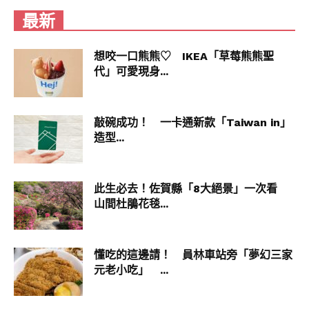
最新
想咬一口熊熊♡ IKEA「草莓熊熊聖
代」可愛現身...
敲碗成功！ 一卡通新款「Taiwan in」
造型...
此生必去！佐賀縣「8大絕景」一次看
山間杜鵑花毯...
懂吃的這邊請！ 員林車站旁「夢幻三家
元老小吃」 ...