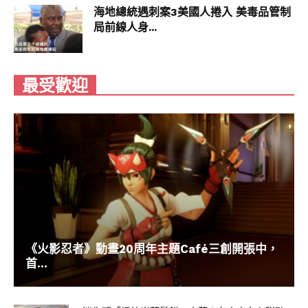
海地總統遇刺案3美國人捲入 美毒品管制
局前線人身...
最受歡迎
《火影忍者》動畫20周年主題Café三創開張中，
首...